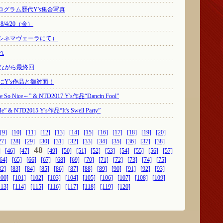
Y プログラム歴代Y's集合写真
18/4/20（金）
谷シネマヴェーラにて）
れ
念ながら最終回
いにY's作品と御対面！
 So Nice～” & NTD2017 Y's作品“Dancin Fool”
” & NTD2015 Y's作品“It's Swell Party”
[9]
[10]
[11]
[12]
[13]
[14]
[15]
[16]
[17]
[18]
[19]
[20]
27]
[28]
[29]
[30]
[31]
[32]
[33]
[34]
[35]
[36]
[37]
[38]
48
]
[46]
[47]
[49]
[50]
[51]
[52]
[53]
[54]
[55]
[56]
[57]
64]
[65]
[66]
[67]
[68]
[69]
[70]
[71]
[72]
[73]
[74]
[75]
82]
[83]
[84]
[85]
[86]
[87]
[88]
[89]
[90]
[91]
[92]
[93]
100]
[101]
[102]
[103]
[104]
[105]
[106]
[107]
[108]
[109]
113]
[114]
[115]
[116]
[117]
[118]
[119]
[120]