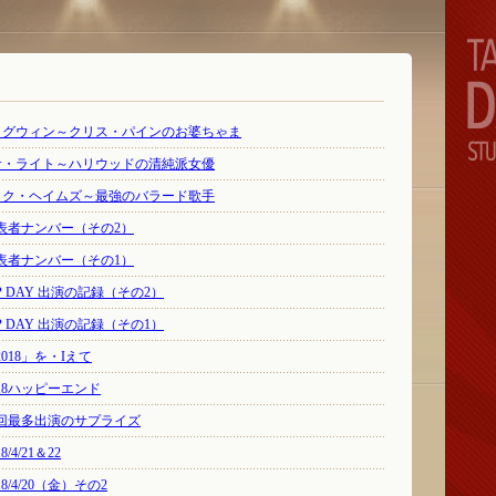
ン・グウィン～クリス・パインのお婆ちゃま
レサ・ライト～ハリウッドの清純派女優
ィック・ヘイムズ～最強のバラード歌手
Y 代表者ナンバー（その2）
Y 代表者ナンバー（その1）
AP DAY 出演の記録（その2）
AP DAY 出演の記録（その1）
 2018」を・Iえて
 2018ハッピーエンド
Y 21回最多出演のサプライズ
8/4/21＆22
018/4/20（金）その2