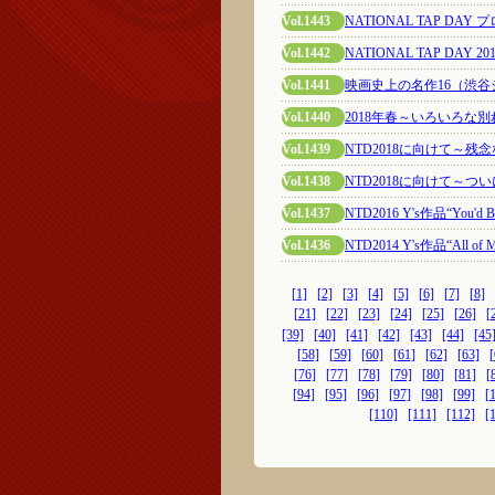
Vol.1443
NATIONAL TAP DA
Vol.1442
NATIONAL TAP DAY 20
Vol.1441
映画史上の名作16（渋
Vol.1440
2018年春～いろいろな別
Vol.1439
NTD2018に向けて～残
Vol.1438
NTD2018に向けて～つ
Vol.1437
NTD2016 Y's作品“You'd Be
Vol.1436
NTD2014 Y's作品“All of Me
[1]
[2]
[3]
[4]
[5]
[6]
[7]
[8]
[21]
[22]
[23]
[24]
[25]
[26]
[
[39]
[40]
[41]
[42]
[43]
[44]
[45
[58]
[59]
[60]
[61]
[62]
[63]
[
[76]
[77]
[78]
[79]
[80]
[81]
[
[94]
[95]
[96]
[97]
[98]
[99]
[
[110]
[111]
[112]
[