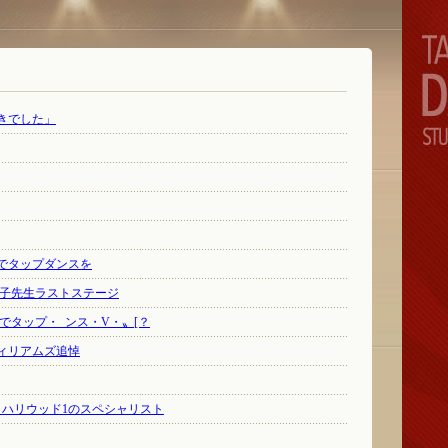
きでした」
でタップダンスを
隆子先生ラストステージ
座でタップ・_ンス・V・〟[？
ィリアムズ追悼
～ハリウッド1のスペシャリスト