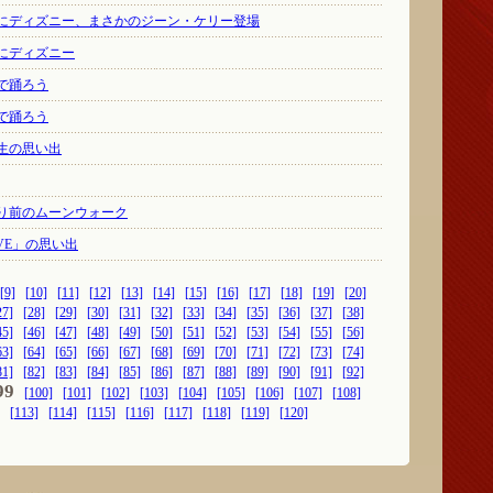
にディズニー、まさかのジーン・ケリー登場
にディズニー
で踊ろう
で踊ろう
生の思い出
り前のムーンウォーク
VE」の思い出
[9]
[10]
[11]
[12]
[13]
[14]
[15]
[16]
[17]
[18]
[19]
[20]
27]
[28]
[29]
[30]
[31]
[32]
[33]
[34]
[35]
[36]
[37]
[38]
45]
[46]
[47]
[48]
[49]
[50]
[51]
[52]
[53]
[54]
[55]
[56]
63]
[64]
[65]
[66]
[67]
[68]
[69]
[70]
[71]
[72]
[73]
[74]
81]
[82]
[83]
[84]
[85]
[86]
[87]
[88]
[89]
[90]
[91]
[92]
99
[100]
[101]
[102]
[103]
[104]
[105]
[106]
[107]
[108]
[113]
[114]
[115]
[116]
[117]
[118]
[119]
[120]