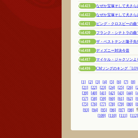
Vol.423
なぜか宝塚そして犬さら
Vol.422
なぜか宝塚そして犬さら
Vol.421
ビング・クロスビーの曲
Vol.420
フランク・シナトラの曲
Vol.419
ザ・ベストテンと隆子先
Vol.418
ディズニー対決今昔
Vol.417
マイケル・ジャクソンよ
Vol.416
CMソングのキング「LO
[1]
[2]
[3]
[4]
[5]
[6]
[7]
[8]
[21]
[22]
[23]
[24]
[25]
[26]
[
[39]
[40]
[41]
[42]
[43]
[44]
[
[57]
[58]
[59]
[60]
[61]
[62]
[
[75]
[76]
[77]
[78]
[79]
[80]
[
[93]
[94]
[95]
[96]
[97]
[98]
[109]
[110]
[111]
[112]