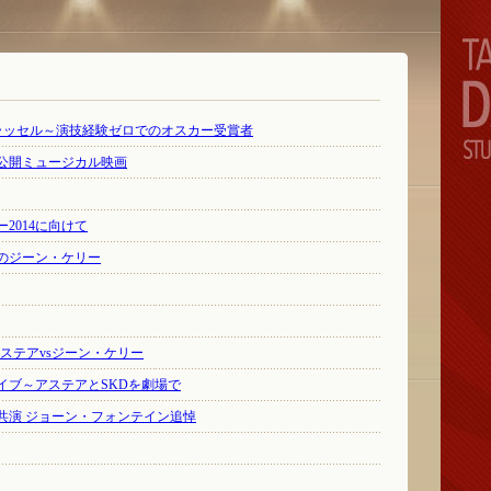
Eラッセル～演技経験ゼロでのオスカー受賞者
公開ミュージカル映画
2014に向けて
のジーン・ケリー
ステアvsジーン・ケリー
スイブ～アステアとSKDを劇場で
共演 ジョーン・フォンテイン追悼