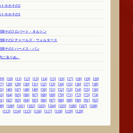
s」のトホホその2
s」のトホホその1
振付師その3 ロバート・オルトン
振付師その2 チャールズ・ウォルタース
振付師その1 ハーメス・パン
共に去りぬ」
[9]
[10]
[11]
[12]
[13]
[14]
[15]
[16]
[17]
[18]
[19]
[20]
27]
[28]
[29]
[30]
[31]
[32]
[33]
[34]
[35]
[36]
[37]
[38]
45]
[46]
[47]
[48]
[49]
[50]
[51]
[52]
[53]
[54]
[55]
[56]
63]
[64]
[65]
[66]
[67]
[68]
[69]
[70]
[71]
[72]
[73]
[74]
81]
[82]
[83]
[84]
[85]
[86]
[87]
[88]
[89]
[90]
[91]
[92]
99]
[100]
[101]
[102]
[103]
[104]
[105]
[106]
[107]
[108]
[113]
[114]
[115]
[116]
[117]
[118]
[119]
[120]