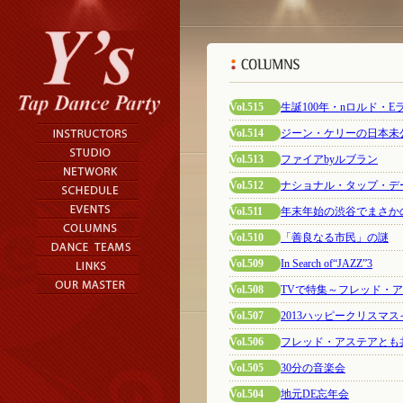
Vol.515
生誕100年・nロルド・
Vol.514
ジーン・ケリーの日本未
Vol.513
ファイアbyルブラン
Vol.512
ナショナル・タップ・デー
Vol.511
年末年始の渋谷でまさか
Vol.510
「善良なる市民」の謎
Vol.509
In Search of“JAZZ”3
Vol.508
TVで特集～フレッド・ア
Vol.507
2013ハッピークリスマ
Vol.506
フレッド・アステアとも
Vol.505
30分の音楽会
Vol.504
地元DE忘年会