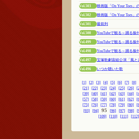
Vol.503
映画版「On Your Toe
Vol.502
映画版「On Your Toe
Vol.501
最前列
Vol.500
YouTubeで観る～踊る
Vol.499
YouTubeで観る～踊る
Vol.498
YouTubeで観る～踊る
Vol.497
宝塚歌劇宙組公演「風と
Vol.496
いつか聴いた歌
[1]
[2]
[3]
[4]
[5]
[6]
[7]
[8]
[21]
[22]
[23]
[24]
[25]
[26]
[
[39]
[40]
[41]
[42]
[43]
[44]
[
[57]
[58]
[59]
[60]
[61]
[62]
[
[75]
[76]
[77]
[78]
[79]
[80]
[
95
[93]
[94]
[96]
[97]
[98]
[
[109]
[110]
[111]
[112]