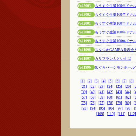
Vol.2003
もうすぐ生誕100年ドナ
Vol.2002
もうすぐ生誕100年ドナ
Vol.2001
もうすぐ生誕100年ドナ
Vol.2000
もうすぐ生誕100年ドナ
Vol.1999
もうすぐ生誕100年ドナ
Vol.1998
スタジオGAMBA発表会
Vol.1997
カサブランカといえば
Vol.1996
めぐろパーシモンホールでチ
[1]
[2]
[3]
[4]
[5]
[6]
[7]
[8]
[21]
[22]
[23]
[24]
[25]
[26]
[
[39]
[40]
[41]
[42]
[43]
[44]
[
[57]
[58]
[59]
[60]
[61]
[62]
[
[75]
[76]
[77]
[78]
[79]
[80]
[
[93]
[94]
[95]
[96]
[97]
[98]
[
[109]
[110]
[111]
[112]