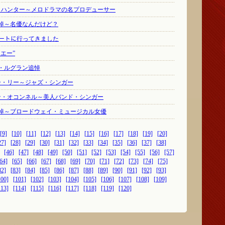
ス・ハンター～メロドラマの名プロデューサー
悼～名優なんだけど？
サートに行ってきました
エー”
・ルグラン追悼
ー・リー～ジャズ・シンガー
レン・オコンネル～美人バンド・シンガー
悼～ブロードウェイ・ミュージカル女優
[9]
[10]
[11]
[12]
[13]
[14]
[15]
[16]
[17]
[18]
[19]
[20]
27]
[28]
[29]
[30]
[31]
[32]
[33]
[34]
[35]
[36]
[37]
[38]
[46]
[47]
[48]
[49]
[50]
[51]
[52]
[53]
[54]
[55]
[56]
[57]
64]
[65]
[66]
[67]
[68]
[69]
[70]
[71]
[72]
[73]
[74]
[75]
82]
[83]
[84]
[85]
[86]
[87]
[88]
[89]
[90]
[91]
[92]
[93]
100]
[101]
[102]
[103]
[104]
[105]
[106]
[107]
[108]
[109]
113]
[114]
[115]
[116]
[117]
[118]
[119]
[120]