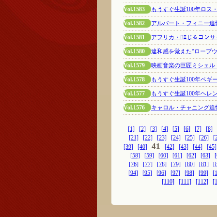
Vol.1583
もうすぐ生誕100年ロ
Vol.1582
アルバート・フィニー追
Vol.1581
アフリカ・ｴじるコン
Vol.1580
違和感を覚えた“ロープウ
Vol.1579
映画音楽の巨匠ミシェル
Vol.1578
もうすぐ生誕100年ペギ
Vol.1577
もうすぐ生誕100年ヘ
Vol.1576
キャロル・チャニング追
[1]
[2]
[3]
[4]
[5]
[6]
[7]
[8]
[21]
[22]
[23]
[24]
[25]
[26]
[
41
[39]
[40]
[42]
[43]
[44]
[45]
[58]
[59]
[60]
[61]
[62]
[63]
[
[76]
[77]
[78]
[79]
[80]
[81]
[
[94]
[95]
[96]
[97]
[98]
[99]
[
[110]
[111]
[112]
[