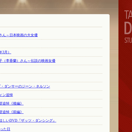
子さん～日本映画の大女優
年3月）
淑子（李香蘭）さん～伝説の映画女優
プ・ダンサーのジーン・ネルソン
ィン追悼
督追悼《後編》
督追悼《前編》
ほしいDVD『ザッツ・ダンシング』
逢った日