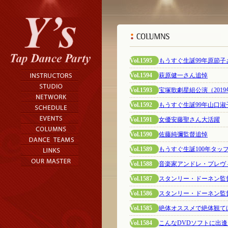
Vol.1595
もうすぐ生誕99年原節
Vol.1594
萩原健一さん追悼
Vol.1593
宝塚歌劇星組公演（2019
Vol.1592
もうすぐ生誕99年山口
Vol.1591
女優安藤聖さん大活躍
Vol.1590
佐藤純彌監督追悼
Vol.1589
もうすぐ生誕100年タッ
Vol.1588
音楽家アンドレ・プレヴ
Vol.1587
スタンリー・ドーネン監
Vol.1586
スタンリー・ドーネン監
Vol.1585
絶体オススメで絶体観て
Vol.1584
こんなDVDソフトに出