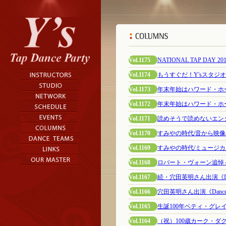
Vol.1175
NATIONAL TAP DAY 2
Vol.1174
もうすぐだ！Y'sスタジ
Vol.1173
年末年始はハワード・ホ
Vol.1172
年末年始はハワード・ホ
Vol.1171
読めそうで読めないエン
Vol.1170
すみやの時代/音から映像
Vol.1169
すみやの時代/ミュージ
Vol.1168
ロバート・ヴォーン追悼
Vol.1167
続・穴田英明さん出演《Danc
Vol.1166
穴田英明さん出演《Dance 
Vol.1165
生誕100年ベティ・グ
Vol.1164
（祝）100歳カーク・ダ