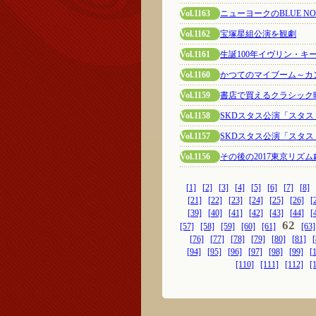
Vol.1163
ニューヨークのBLUE 
Vol.1162
宝塚星組公演を観劇
Vol.1161
生誕100年イヴリン・
Vol.1160
かつてのマイブーム～カ
Vol.1159
書店で買えるクラシック映
Vol.1158
SKDスタス公演「スタ
Vol.1157
SKDスタス公演「スタ
Vol.1156
その後の2017東京リズ
[1]
[2]
[3]
[4]
[5]
[6]
[7]
[8]
[21]
[22]
[23]
[24]
[25]
[26]
[
[39]
[40]
[41]
[42]
[43]
[44]
[
62
[57]
[58]
[59]
[60]
[61]
[63]
[76]
[77]
[78]
[79]
[80]
[81]
[
[94]
[95]
[96]
[97]
[98]
[99]
[
[110]
[111]
[112]
[