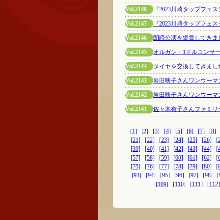
Vol.2148
『2023川崎タップフェ
Vol.2147
『2023川崎タップフェ
Vol.2146
朗読公演を鑑賞してきま
Vol.2145
オルガン・1ドルコンサ
Vol.2144
タイヤを交換してきまし
Vol.2143
岩田映子さんワンウーマ
Vol.2142
岩田映子さんワンウーマ
Vol.2141
佐々木有子さんファミリ
[1]
[2]
[3]
[4]
[5]
[6]
[7]
[8]
[21]
[22]
[23]
[24]
[25]
[26]
[
[39]
[40]
[41]
[42]
[43]
[44]
[
[57]
[58]
[59]
[60]
[61]
[62]
[
[75]
[76]
[77]
[78]
[79]
[80]
[
[93]
[94]
[95]
[96]
[97]
[98]
[
[109]
[110]
[111]
[112]