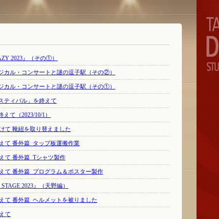
ZY 2023』（その①）
ジカル・コンサートと謎の逗子駅（その②）
ジカル・コンサートと謎の逗子駅（その①）
スティバル」を終えて
（2023/10/1）
」に向けて 靴紐を取り替えました
」を終えて 番外篇_タップ板運搬作業
を終えて 番外篇_Tシャツ製作
」を終えて 番外篇_プログラム＆ポスター製作
STAGE 2023』（天野編）
」を終えて 番外篇_ヘルメットを被りました
終えて