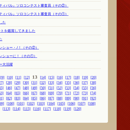
スティバル』ソロコンテスト審査員（その②）
スティバル』ソロコンテスト審査員（その①）
した
ートを鑑賞してきました
た
ンショー・ﾉ！（その②）
ンショーに！（その①）
ー大活躍
13
[9]
[10]
[11]
[12]
[14]
[15]
[16]
[17]
[18]
[19]
[20]
27]
[28]
[29]
[30]
[31]
[32]
[33]
[34]
[35]
[36]
[37]
[38]
45]
[46]
[47]
[48]
[49]
[50]
[51]
[52]
[53]
[54]
[55]
[56]
63]
[64]
[65]
[66]
[67]
[68]
[69]
[70]
[71]
[72]
[73]
[74]
81]
[82]
[83]
[84]
[85]
[86]
[87]
[88]
[89]
[90]
[91]
[92]
99]
[100]
[101]
[102]
[103]
[104]
[105]
[106]
[107]
[108]
[113]
[114]
[115]
[116]
[117]
[118]
[119]
[120]