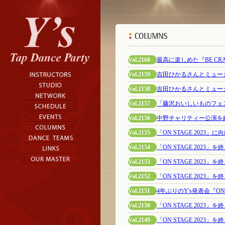
Vol.2160
最高に楽しめた『BE CRA
Vol.2159
吉田ひかるさんとミュー
Vol.2158
吉田ひかるさんとミュー
Vol.2157
「藤沢おいしいものフェ
Vol.2156
中野チャリティー公演を終えて
Vol.2155
「ON STAGE 2023
Vol.2154
「ON STAGE 2023
Vol.2153
「ON STAGE 2023」
Vol.2152
「ON STAGE 2023
Vol.2151
4年ぶりのY's発表会『ON 
Vol.2150
「ON STAGE 2023
Vol.2149
「ON STAGE 2023」を