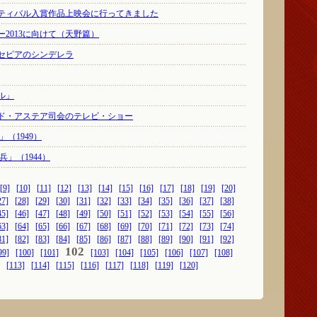
ティバル入賞作品上映会に行ってきました
2013に向けて（天野篇）
セピアのシンデレラ
ル」
ッド・アステア司会のテレビ・ショー
（1949）
」（1944）
[9]
[10]
[11]
[12]
[13]
[14]
[15]
[16]
[17]
[18]
[19]
[20]
27]
[28]
[29]
[30]
[31]
[32]
[33]
[34]
[35]
[36]
[37]
[38]
45]
[46]
[47]
[48]
[49]
[50]
[51]
[52]
[53]
[54]
[55]
[56]
63]
[64]
[65]
[66]
[67]
[68]
[69]
[70]
[71]
[72]
[73]
[74]
81]
[82]
[83]
[84]
[85]
[86]
[87]
[88]
[89]
[90]
[91]
[92]
102
99]
[100]
[101]
[103]
[104]
[105]
[106]
[107]
[108]
[113]
[114]
[115]
[116]
[117]
[118]
[119]
[120]