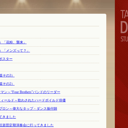
⑤）「花粉、襲来」
④）「メンズって？」
ポスター
野篇その3）
野篇その2）
～“Four Brothers”バンドのリーダー
ーフィールド～歌わされたハードボイルド俳優
・_プロン～偉大なタップ・ダンス振付師
てきました
弦楽団定期演奏会に行ってきました