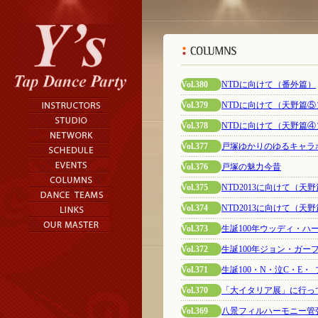
Vol.380
NTDに向けて（番外篇）
Vol.379
NTDに向けて（天野篇
Vol.378
NTDに向けて（天野篇
Vol.377
戸塚ゆかりのゆるキャラ
Vol.376
戸塚の魅力今昔
Vol.375
NTD2013に向けて（天
Vol.374
NTD2013に向けて（天
Vol.373
生誕100年ウッディ・ハーマン
Vol.372
生誕100年ジョン・ガ
Vol.371
生誕100・N・泣C・E
Vol.370
「大イタリア展」に行っ
Vol.369
八景フィルハーモニー管