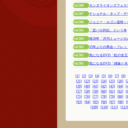
Vol.368
カンヌライオンズフェス
Vol.367
ナショナル・タップ・デー
Vol.366
ジェニー・ルゴン追悼～
Vol.365
「芸バカ列伝」という本
Vol.364
祝30年「月刊ミュージカ
Vol.363
35年ぶりの再会～フレ
Vol.362
気になるDVD「虹の女王」
Vol.361
気になるDVD「姉妹と水兵
[1]
[2]
[3]
[4]
[5]
[6]
[7]
[8]
[21]
[22]
[23]
[24]
[25]
[26]
[
[39]
[40]
[41]
[42]
[43]
[44]
[
[57]
[58]
[59]
[60]
[61]
[62]
[
[75]
[76]
[77]
[78]
[79]
[80]
[
[93]
[94]
[95]
[96]
[97]
[98]
[
[109]
[110]
[111]
[112]