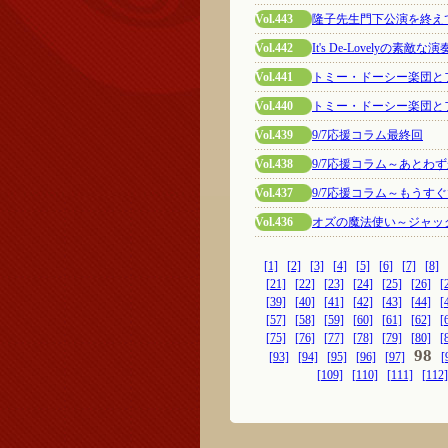
Vol.443
隆子先生門下公演を終え
Vol.442
It's De-Lovelyの素敵な演
Vol.441
トミー・ドーシー楽団と
Vol.440
トミー・ドーシー楽団と
Vol.439
9/7応援コラム最終回
Vol.438
9/7応援コラム～あとわ
Vol.437
9/7応援コラム～もうすぐ
Vol.436
オズの魔法使い～ジャッ
[1]
[2]
[3]
[4]
[5]
[6]
[7]
[8]
[21]
[22]
[23]
[24]
[25]
[26]
[
[39]
[40]
[41]
[42]
[43]
[44]
[
[57]
[58]
[59]
[60]
[61]
[62]
[
[75]
[76]
[77]
[78]
[79]
[80]
[
98
[93]
[94]
[95]
[96]
[97]
[
[109]
[110]
[111]
[112]