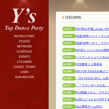
Vol.455
2013年の戸塚ふれあい
Vol.454
生誕100年バート・ラ
Vol.453
生誕100年ヘディ・ラマ
Vol.452
MGMミュージカルの傑
Vol.451
ハリウッドミュージカル
Vol.450
大宮教室ミニ発表会
Vol.449
2013 ON STAGEを終えて
Vol.448
「ON STAGE 2013」を
Vol.447
「『フランダースの犬』
Vol.446
9/23関連コラム・プラス
Vol.445
お待ちどうさまJ-POPで
Vol.444
幻の男性チームRYU