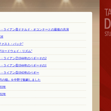
ギー・ライアン⑧ドナルド・オコンナーとの最後の共演
AM
ファスト・バック”
“ブロードウェイ・リズム”
・ライアン⑦1944年のペギーその2
・ライアン⑥1944年のペギーその1
ー・ライアン⑤1943年のペギー
月の猫』を中野で観劇しました
93年
92年