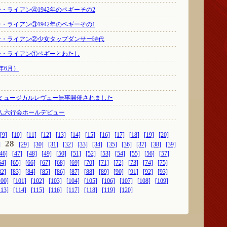
・ライアン④1942年のペギーその2
・ライアン③1942年のペギーその1
ギー・ライアン②少女タップダンサー時代
ー・ライアン①ペギーとわたし
年6月）
Sミュージカルレヴュー無事開催されました
ん六行会ホールデビュー
[9]
[10]
[11]
[12]
[13]
[14]
[15]
[16]
[17]
[18]
[19]
[20]
28
]
[29]
[30]
[31]
[32]
[33]
[34]
[35]
[36]
[37]
[38]
[39]
46]
[47]
[48]
[49]
[50]
[51]
[52]
[53]
[54]
[55]
[56]
[57]
64]
[65]
[66]
[67]
[68]
[69]
[70]
[71]
[72]
[73]
[74]
[75]
82]
[83]
[84]
[85]
[86]
[87]
[88]
[89]
[90]
[91]
[92]
[93]
100]
[101]
[102]
[103]
[104]
[105]
[106]
[107]
[108]
[109]
113]
[114]
[115]
[116]
[117]
[118]
[119]
[120]