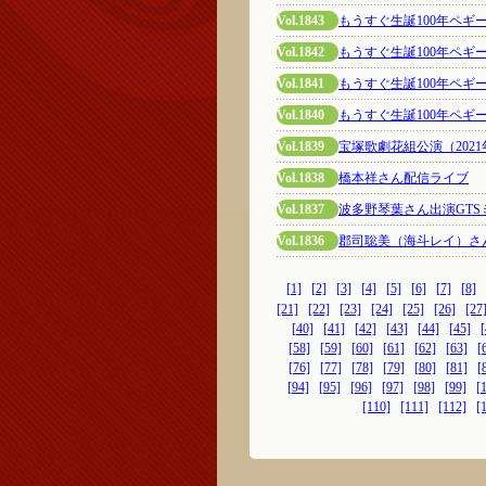
Vol.1843
もうすぐ生誕100年ペギー
Vol.1842
もうすぐ生誕100年ペギー
Vol.1841
もうすぐ生誕100年ペ
Vol.1840
もうすぐ生誕100年ペギ
Vol.1839
宝塚歌劇花組公演（2021
Vol.1838
橋本祥さん配信ライブ
Vol.1837
波多野琴葉さん出演GT
Vol.1836
郡司聡美（海斗レイ）さ
[1]
[2]
[3]
[4]
[5]
[6]
[7]
[8]
[21]
[22]
[23]
[24]
[25]
[26]
[27
[40]
[41]
[42]
[43]
[44]
[45]
[
[58]
[59]
[60]
[61]
[62]
[63]
[
[76]
[77]
[78]
[79]
[80]
[81]
[
[94]
[95]
[96]
[97]
[98]
[99]
[
[110]
[111]
[112]
[