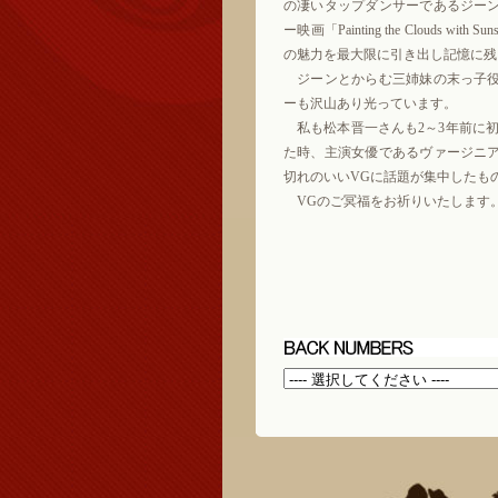
の凄いタップダンサーであるジー
ー映画「Painting the Clouds with
の魅力を最大限に引き出し記憶に残
ジーンとからむ三姉妹の末っ子役
ーも沢山あり光っています。
私も松本晋一さんも2～3年前に初
た時、主演女優であるヴァージニ
切れのいいVGに話題が集中したも
VGのご冥福をお祈りいたします