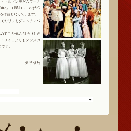
ン・ネルソン主演のワーナ
 Sunshine」（1951）こそはVG
る作品となっています。
でセリフもダンスナンバ
めてこの作品のDVDを観
ア・メイヨよりもダンスの
のです。
。
天野 俊哉