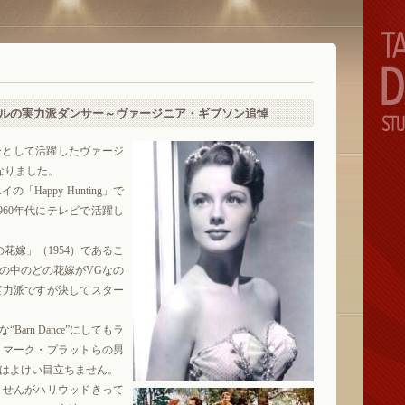
ルの実力派ダンサー～ヴァージニア・ギブソン追悼
ーとして活躍したヴァージ
なりました。
Happy Hunting」で
960年代にテレビで活躍し
花嫁」（1954）であるこ
の中のどの花嫁がVGなの
実力派ですが決してスター
rn Dance”にしてもラ
、マーク・プラットらの男
はよけい目立ちません。
せんがハリウッドきって