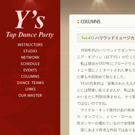
Vol.451
ハリウッドミュージカ
1950年代のハリウッドでダンサ
ニア・ギブソン（以下VG）が亡く
私は彼女が1957年にブロードウエイの「
トニー賞にノミネートされた事も1
た事も今回初めて知りました。
VGの代表作は「掠奪された七人の
とには間違いありませんが、私はあ
かいまだに判別出来ません。そう
ではないのですね。
マイケル・キッド振付のあの有名な“Ba
ス・タンブリン、トミー・ロール
性ダンサーが優れているので女性陣
逆にあまり有名な作品ではありま