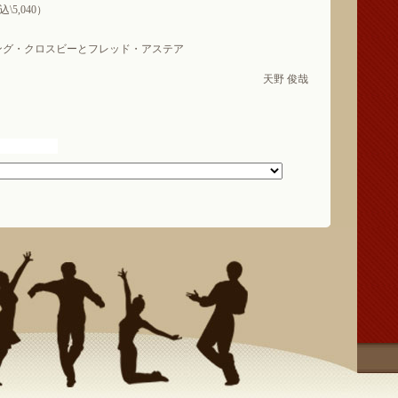
\5,040）
ビング・クロスビーとフレッド・アステア
天野 俊哉