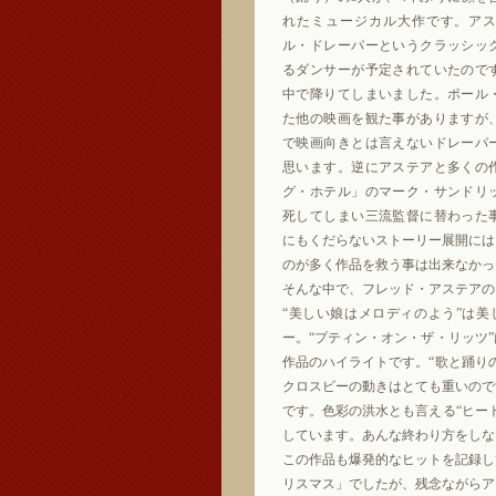
れたミュージカル大作です。ア
ル・ドレーパーというクラッシッ
るダンサーが予定されていたので
中で降りてしまいました。ポール
た他の映画を観た事がありますが
で映画向きとは言えないドレーパ
思います。逆にアステアと多くの
グ・ホテル」のマーク・サンドリ
死してしまい三流監督に替わった
にもくだらないストーリー展開には
のが多く作品を救う事は出来なかっ
そんな中で、フレッド・アステアの
“美しい娘はメロディのよう”は
ー。“プティン・オン・ザ・リッツ
作品のハイライトです。“歌と踊り
クロスビーの動きはとても重いので
です。色彩の洪水とも言える“ヒー
しています。あんな終わり方をしな
この作品も爆発的なヒットを記録し
リスマス」でしたが、残念ながらア