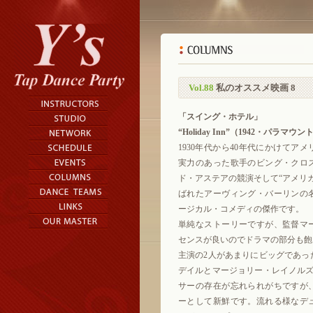
Vol.88
私のオススメ映画 8
「スイング・ホテル」
“Holiday Inn”（1942・パラマウ
1930年代から40年代にかけてア
実力のあった歌手のビング・クロ
ド・アステアの競演そして“アメリ
ばれたアーヴィング・バーリンの
ージカル・コメディの傑作です。
単純なストーリーですが、監督マ
センスが良いのでドラマの部分も飽
主演の2人があまりにビッグであっ
デイルとマージョリー・レイノルズ
サーの存在が忘れられがちですが
ーとして新鮮です。流れる様なデ