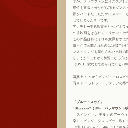
すが、タップファンにオススメし
爆竹を破裂させながら踊るダンス
影がハードだったためにスマート
せてしまったそうです。
アカデミー主題歌賞をとった“ホワ
の後映画をはなれてミリオン・セ
この作品は特にそれを意識せずに
ヨークで公開されたのは1942年8
マス・ソングを聴かされた当時の
しょうか？これから御覧になる方は
（DVD：駅などで売られている\50
写真上 ： 左からビング・クロス
写真下 ： フレッド・アステアの
「ブルー・スカイ」
“Blue skies”（1946・パラマウン
「スイング・ホテル」のアーヴ
楽）・ビング・クロスビー（歌）
（踊り）の3人が、4年ぶりに顔を