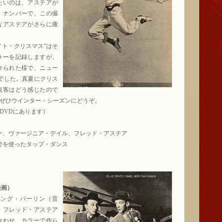
たいのは、アステアが
・ナンバーで、この撮
なアステアがさらに痩
イト・クリスマス”はそ
ラーを記録しますが、
作られた様で、ニュー
月でした。真夏にクリス
観客はどう感じたので
ぜひウインター・シーズンにどうぞ。
0DVDにあります）
ビー、ヴァージニア・デイル、フレッド・アステア
爆竹を使ったタップ・ダンス
ト映画）
ィング・バーリン（音
・フレッド・アステア
合わせ、カラーで作ら