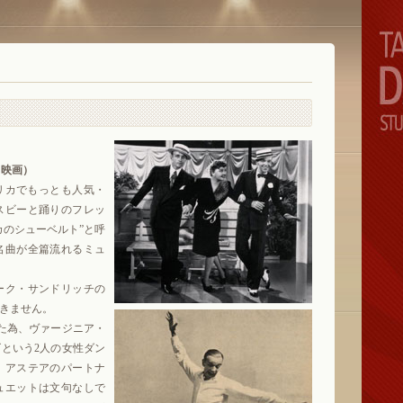
ント映画）
メリカでもっとも人気・
スビーと踊りのフレッ
カのシューベルト”と呼
名曲が全篇流れるミュ
ーク・サンドリッチの
きません。
た為、ヴァージニア・
という2人の女性ダン
、アステアのパートナ
ュエットは文句なしで