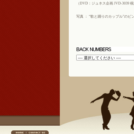
（DVD：ジュネス企画 JVD-3039 税込
写真 ： “歌と踊りのカップル”の