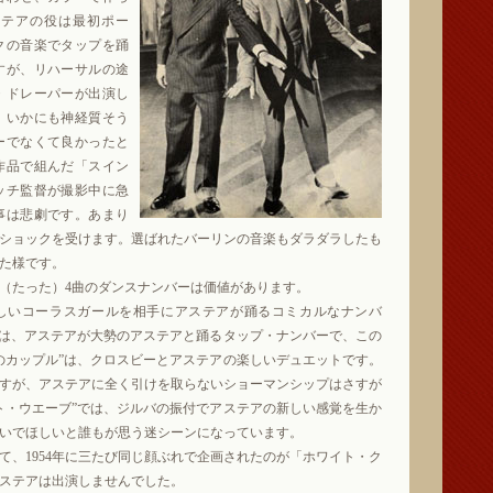
ステアの役は最初ポー
クの音楽でタップを踊
すが、リハーサルの途
・ドレーパーが出演し
、いかにも神経質そう
ーでなくて良かったと
作品で組んだ「スイン
ッチ監督が撮影中に急
事は悲劇です。あまり
ショックを受けます。選ばれたバーリンの音楽もダラダラしたも
た様です。
（たった）4曲のダンスナンバーは価値があります。
美しいコーラスガールを相手にアステアが踊るコミカルなナンバ
”は、アステアが大勢のアステアと踊るタップ・ナンバーで、この
のカップル”は、クロスビーとアステアの楽しいデュエットです。
すが、アステアに全く引けを取らないショーマンシップはさすが
ト・ウエーブ”では、ジルバの振付でアステアの新しい感覚を生か
いでほしいと誰もが思う迷シーンになっています。
て、1954年に三たび同じ顔ぶれで企画されたのが「ホワイト・ク
ステアは出演しませんでした。