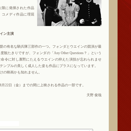
大限に発揮された作品
、コメディ作品に理屈
イン主演
督の有名な騎兵隊三部作の一つ。フォンダとウエインの競演が最
きりですが、フォンダの「Any Other Questions？」という
な命令に対し寡黙にたえるウエインの抑えた演技が忘れられませ
テンプルの美しく成人した姿も作品にプラスになっています。
けの映画かも知れません。
8月22日（金）までの間に上映される作品の一部です。
天野 俊哉