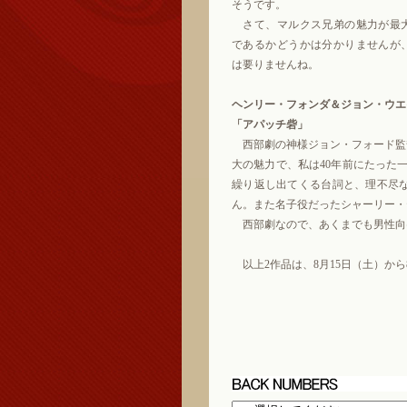
そうです。
さて、マルクス兄弟の魅力が最
であるかどうかは分かりませんが
は要りませんね。
ヘンリー・フォンダ＆ジョン・ウエ
「アパッチ砦」
西部劇の神様ジョン・フォード監
大の魅力で、私は40年前にたった一度観た
繰り返し出てくる台詞と、理不尽
ん。また名子役だったシャーリー・
西部劇なので、あくまでも男性向
以上2作品は、8月15日（土）から