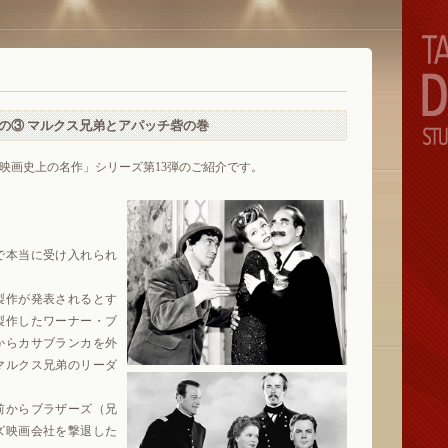
の③ マルクス兄弟とアパッチ砦の巻
画史上の名作」シリーズ第13弾のご紹介です。
で本当に受け入れられ
製作が発表されるとす
製作したワーナー・ブ
からカサブランカを外
マルクス兄弟のリーダ
前からブラザーズ（兄
ズ映画会社を撃退した