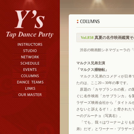
Vol.858
真夏の名作映画鑑賞そ
渋谷の映画館シネマヴェーラの「映
マルクス兄弟主演
「マルクス捕物帖」
マルクス兄弟のコメディが日本
たのは、ここ20～30年の事です。
原題の「カサブランカの夜」の
ぐに名作映画「カサブランカ」を
ラザーズ映画会社から「タイトル
さないと訴えるぞ！」と脅された
ーのグルーチョ（写真右）。
「でも、我々はワーナーよりも
弟）だぞ」とワーナー・ブラザー