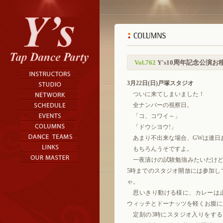
Vol.762
Y's10周年記念公演お
3月22日(日)戸塚スタジオ
ついに来てしまいました！
全ナンバーの視察日。
「コ、コワイ～」
「ドウシヨウ!」
あまり不出来な場合、GWは連日
もちろんうそですよ。
一夜漬けの試験勉強みたいだけど
5時までのスタジオ開放には参加し
ゃ。
思いきり動ける様に、カレーは
ウィッチとドーナッツを軽くお腹に
定刻の3時にスタジオ入りをする