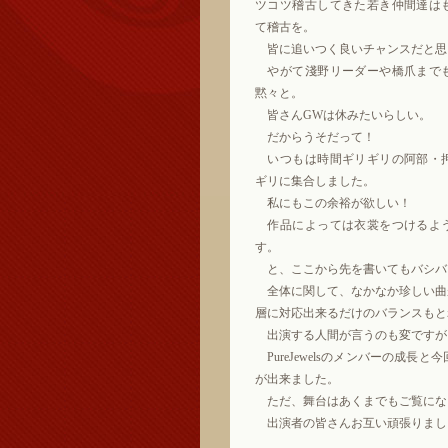
ツコツ稽古してきた若き仲間達は
て稽古を。
皆に追いつく良いチャンスだと思
やがて淺野リーダーや橋爪まで
黙々と。
皆さんGWは休みたいらしい。
だからうそだって！
いつもは時間ギリギリの阿部・
ギリに集合しました。
私にもこの余裕が欲しい！
作品によっては衣裳をつけるよ
す。
と、ここから先を書いてもバシバ
全体に関して、なかなか珍しい曲
層に対応出来るだけのバランスもと
出演する人間が言うのも変ですが
PureJewelsのメンバーの成
が出来ました。
ただ、舞台はあくまでもご覧にな
出演者の皆さんお互い頑張りまし