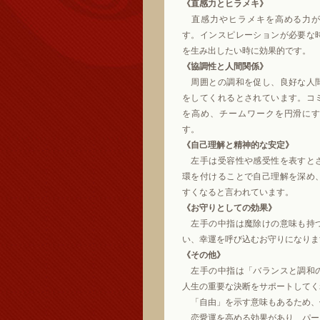
《直感力とヒラメキ》
直感力やヒラメキを高める力が
す。インスピレーションが必要な
を生み出したい時に効果的です。
《協調性と人間関係》
周囲との調和を促し、良好な人
をしてくれるとされています。コ
を高め、チームワークを円滑に
す。
《自己理解と精神的な安定》
左手は受容性や感受性を表すと
環を付けることで自己理解を深め
すくなると言われています。
《お守りとしての効果》
左手の中指は魔除けの意味も持
い、幸運を呼び込むお守りになりま
《その他》
左手の中指は「バランスと調和
人生の重要な決断をサポートしてく
「自由」を示す意味もあるため、
恋愛運を高める効果があり、パー