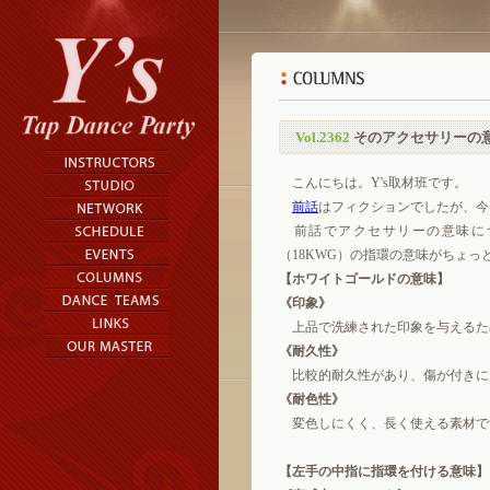
Vol.2362
そのアクセサリーの
こんにちは。Y's取材班です。
前話
はフィクションでしたが、今
前話でアクセサリーの意味に
（18KWG）の指環の意味がちょ
【ホワイトゴールドの意味】
《印象》
上品で洗練された印象を与えるた
《耐久性》
比較的耐久性があり、傷が付きに
《耐色性》
変色しにくく、長く使える素材で
【左手の中指に指環を付ける意味】