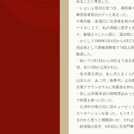
めることに専念した。
・いよいよ初日が近づき、着到板
舞伎役者気分がグッと高まった。
※着到板：楽屋口に出演者全員の
ードのことで、札の両面に黒字と
り、劇場入りしたら黒に、退出時に
・かくして1989年3月4日から4月
別企画として新橋演舞場で74回上演さ
動員した。
・続いて5月3日から29日まで名古
演、全111回が上演された。
・名古屋公演は、あし代とまくら
は出たが、あご代（食事代）は自
古屋クラウンホテルに炊飯器を持ち
・但し山本屋本店の味噌煮込みう
で何度も食べに行った。
・公演中の母の日に花キューピッ
カーネーションを送った。もうすぐ
るのかと思うと感慨深いが、それは
・終演後の翌月、6月4日に天安門