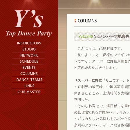
Vol.2346
Y'sメンバー大地真
こんにちは。Y's取材班です。
「長いよ！」と、皆様のブチギレ
うですが、スーパー歌舞伎京劇合
ビアの続きをお送りします。
《スーパー歌舞伎『リュウオー』ト
・京劇界の最高峰、中国国家京劇
体させたところ、上演時間を大幅
判明した。
・そのしわ寄せで、連日稽古を重
の見せ場である群舞がバッサリカッ
・ガッカリした気持ちをスパッと
京劇のアクロバティックな合体場